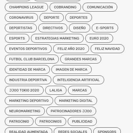
CHAMPIONS LEAGUE
COBRANDING
COMUNICACIÓN
CORONAVIRUS
DEPORTE
DEPORTES
DEPORTISTAS
DIRECTIVOS
DISEÑO
E-SPORTS
ESPORTS
ESTRATEGIAS MARKETING
EURO 2020
EVENTOS DEPORTIVOS
FELIZ AÑO 2020
FELIZ NAVIDAD
FUTBOL CLUB BARCELONA
GRANDES MARCAS
IDENTIDAD DE MARCA
IMAGEN DE MARCA
INDUSTRIA DEPORTIVA
INTELIGENCIA ARTIFICIAL
JJOO TOKIO 2020
LALIGA
MARCAS
MARKETING DEPORTIVO
MARKETING DIGITAL
NEUROMARKETING
PATROCINADORES JJOO
PATROCINIO
PATROCINIOS
PUBLICIDAD
REALIDAD AUMENTADA
REDES SOCIALES
SPONSORS