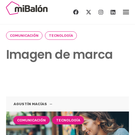
Skip
to
content
COMUNICACIÓN
TECNOLOGÍA
Imagen de marca
AGUSTÍN MACÍAS
—
COMUNICACIÓN
TECNOLOGÍA