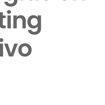
ting
ivo